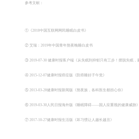
参考文献：
①《2018中国互联网网民睡眠白皮书》
② 艾瑞：2019年中国青年熬夜晚睡白皮书
③ 2019-07-30 健康时报客户端《从失眠到抑郁只有三步！摆脱失眠
④ 2015-12-07健康时报癌症版《防癌睡好子午觉》
⑤ 2013-03-28健康时报新闻版《熬夜族，各科医生都担心你》
⑥ 2019-03-30人民日报海外版《睡眠障碍——国人应重视的健康威胁
⑦ 2017-10-27健康时报生活版《坏习惯让人越长越丑》