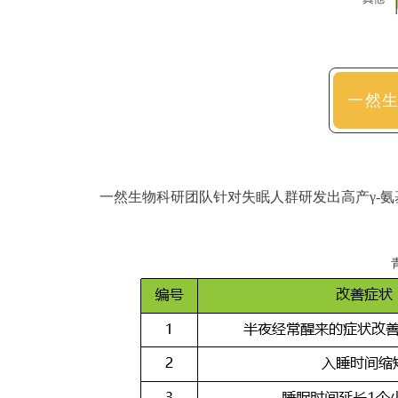
一然
一然生物科研团队针对失眠人群研发出高产γ-