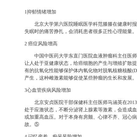
1抑郁情绪增加
北京大学第六医院睡眠医学科范滕滕在健康时报
失眠时的痛苦挣扎，会消耗患者很多正性心理能量。
2 癌症风险增高
中国中医药大学东直门医院血液肿瘤科主任医师李
让人处于亚健康状态，给癌细胞的产生与增殖扩散提
有的抗氧化性能够保护体内氧化物对脱氧核糖核酸(
产生，这种雌激素能够促使某些肿瘤的生长和发展。
3心血管疾病风险增加
北京安贞医院干部保健科主任医师马涵英在201
处于应激状态，不断分泌肾上腺素等激素，会造成血
或加重高血压。对于本身有房颤、心律不齐、冠心病
故。⑤
4 记忆变差，痴呆风险增加